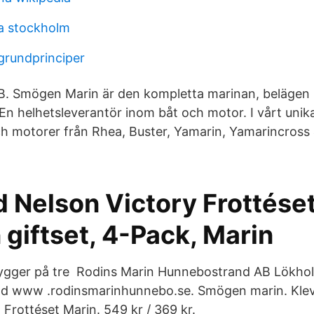
a stockholm
grundprinciper
. Smögen Marin är den kompletta marinan, belägen p
n helhetsleverantör inom båt och motor. I vårt un
och motorer från Rhea, Buster, Yamarin, Yamarincros
 Nelson Victory Frottéset
giftset, 4-Pack, Marin
gger på tre Rodins Marin Hunnebostrand AB Lökho
d www .rodinsmarinhunnebo.se. Smögen marin. Kle
ottéset Marin. 549 kr / 369 kr.