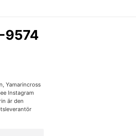
0-9574
n, Yamarincross
See Instagram
in är den
tsleverantör