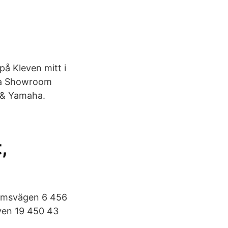
å Kleven mitt i
ika Showroom
s & Yamaha.
,
lmsvägen 6 456
ven 19 450 43