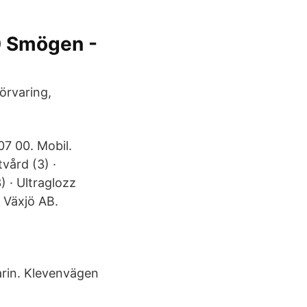
0 Smögen -
örvaring,
7 00. Mobil.
ård (3) ·
) · Ultraglozz
i Växjö AB.
rin. Klevenvägen