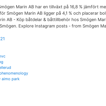
mögen Marin AB har en tillväxt på 16,8 % jämfört me
för Smögen Marin AB ligger på 4,1 % och placerar bol
n AB - Köp båtdelar & båttillbehör hos Smögen Mari
g Smögen. Explore Instagram posts - from Smögen Ma
021
mvc
ng
ellerud
 phenomenology
9 aimo park