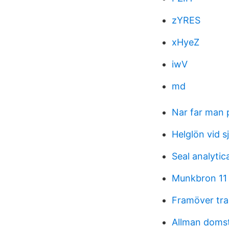
zYRES
xHyeZ
iwV
md
Nar far man 
Helglön vid s
Seal analytica
Munkbron 11
Framöver tra
Allman doms