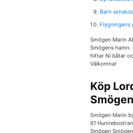
Barn simskol
Flygningens 
Smögen Marin AB
Smögens hamn. E
hittar Ni båtar 
Välkomna!
Köp Lord
Smögen 
Smögen Marin by
61 Hunnebostran
Smögen Smögen Fr