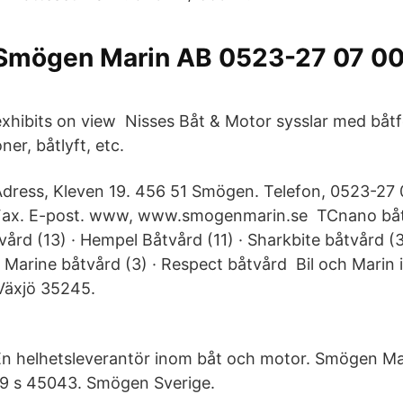
Smögen Marin AB 0523-27 07 0
xhibits on view Nisses Båt & Motor sysslar med båtf
ner, båtlyft, etc.
dress, Kleven 19. 456 51 Smögen. Telefon, 0523-27 0
Fax. E-post. www, www.smogenmarin.se TCnano båtv
vård (13) · Hempel Båtvård (11) · Sharkbite båtvård (3
 Marine båtvård (3) · Respect båtvård Bil och Marin 
Växjö 35245.
En helhetsleverantör inom båt och motor. Smögen Ma
19 s 45043. Smögen Sverige.