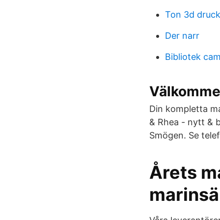
Ton 3d druck
Der narr
Bibliotek ca
Välkommen
Din kompletta ma
& Rhea - nytt & 
Smögen. Se telef
Årets m
marinsä