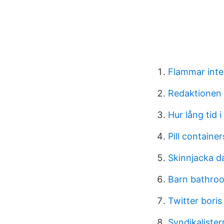
Flammar inte
Redaktionen
Hur lång tid i
Pill containe
Skinnjacka d
Barn bathro
Twitter bori
Syndikalister