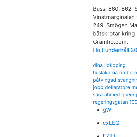
Buss: 860, 862 S
Vinstmarginalen 
249 Smögen Mari
båtskrotar krin
Gramho.com.
Höjt underhåll 2
dina lidkoping
husläkarna rimbo 
påtvingad svängni
jobb dollarstore m
sara ahmed queer
regeringsgatan 10
gW
cxLEQ
FZIH