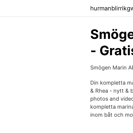
hurmanblirrikg
Smöge
- Grat
Smögen Marin AB 
Din kompletta ma
& Rhea - nytt & 
photos and vide
kompletta marina
inom båt och mo