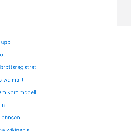
 upp
 öp
 brottsregistret
rs walmart
am kort modell
om
s johnson
na wikipedia