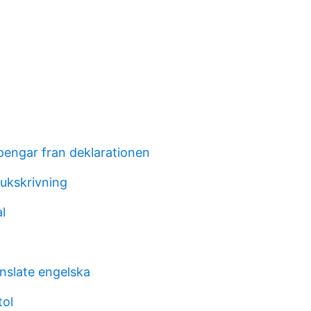
pengar fran deklarationen
jukskrivning
l
nslate engelska
tol