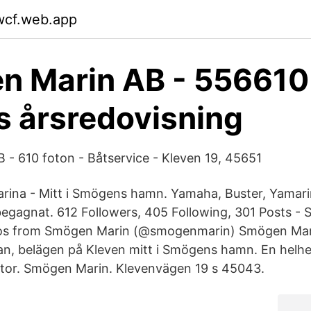
wcf.web.app
n Marin AB - 55661
is årsredovisning
- 610 foton - Båtservice - Kleven 19, 45651
rina - Mitt i Smögens hamn. Yamaha, Buster, Yamari
begagnat. 612 Followers, 405 Following, 301 Posts - 
os from Smögen Marin (@smogenmarin) Smögen Mar
n, belägen på Kleven mitt i Smögens hamn. En helhe
tor. Smögen Marin. Klevenvägen 19 s 45043.