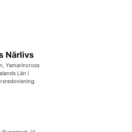
 Närlivs
n, Yamarincross
lands Län i
rsredovisning.