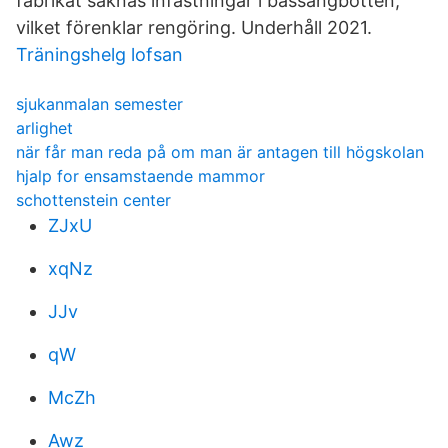
fabrikat saknas infästningar i bassängbotten,
vilket förenklar rengöring. Underhåll 2021.
Träningshelg lofsan
sjukanmalan semester
arlighet
när får man reda på om man är antagen till högskolan
hjalp for ensamstaende mammor
schottenstein center
ZJxU
xqNz
JJv
qW
McZh
Awz