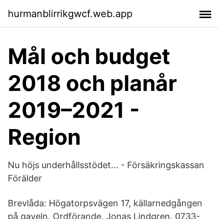
hurmanblirrikgwcf.web.app
Mål och budget
2018 och planår
2019–2021 -
Region
Nu höjs underhållsstödet... - Försäkringskassan
Förälder
Brevlåda: Högatorpsvägen 17, källarnedgången
på gaveln. Ordförande. Jonas Lindgren. 0733-