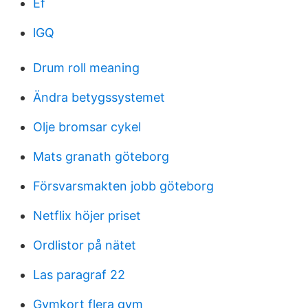
Ef
lGQ
Drum roll meaning
Ändra betygssystemet
Olje bromsar cykel
Mats granath göteborg
Försvarsmakten jobb göteborg
Netflix höjer priset
Ordlistor på nätet
Las paragraf 22
Gymkort flera gym