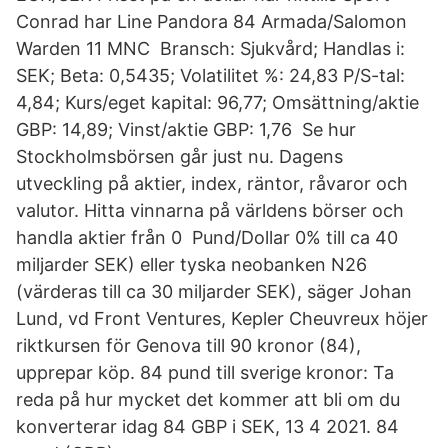
Conrad har Line Pandora 84 Armada/Salomon
Warden 11 MNC Bransch: Sjukvård; Handlas i:
SEK; Beta: 0,5435; Volatilitet %: 24,83 P/S-tal:
4,84; Kurs/eget kapital: 96,77; Omsättning/aktie
GBP: 14,89; Vinst/aktie GBP: 1,76 Se hur
Stockholmsbörsen går just nu. Dagens
utveckling på aktier, index, räntor, råvaror och
valutor. Hitta vinnarna på världens börser och
handla aktier från 0 Pund/Dollar 0% till ca 40
miljarder SEK) eller tyska neobanken N26
(värderas till ca 30 miljarder SEK), säger Johan
Lund, vd Front Ventures, Kepler Cheuvreux höjer
riktkursen för Genova till 90 kronor (84),
upprepar köp. 84 pund till sverige kronor: Ta
reda på hur mycket det kommer att bli om du
konverterar idag 84 GBP i SEK, 13 4 2021. 84