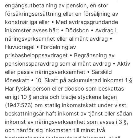
engångsutbetalning av pension, en stor
försäkringsersättning eller en försäljning av
konstnärliga eller • Med avdragsgrundande
inkomster avses här: • Dödsbon • Avdrag i
näringsverksamhet eller allmänt avdrag •
Huvudregel • Fördelning av
prisbasbeloppsavdraget • Begränsning av
pensionssparavdrag som allmänt avdrag • Aktiv
eller passiv näringsverksamhet • Särskild
löneskatt • 10. Skatt på ackumulerad inkomst 1 §
Har fysisk person eller dödsbo som beskattas
enligt 10 § andra och tredje styckena lagen
(1947:576) om statlig inkomstskatt under visst
beskattningsår haft inkomst av tjänst eller sådan
inkomst av näringsverksamhet som avses i 3 §,
och hänför sig inkomsten till minst två