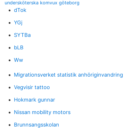
undersköterska komvux göteborg
dTok
YGj
SYTBa
bLB
Ww
Migrationsverket statistik anhöriginvandring
Vegvisir tattoo
Hokmark gunnar
Nissan mobility motors
Brunnsangsskolan