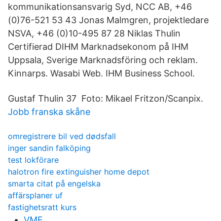
kommunikationsansvarig Syd, NCC AB, +46
(0)76-521 53 43 Jonas Malmgren, projektledare
NSVA, +46 (0)10-495 87 28 Niklas Thulin
Certifierad DIHM Marknadsekonom på IHM
Uppsala, Sverige Marknadsföring och reklam.
Kinnarps. Wasabi Web. IHM Business School.
Gustaf Thulin 37 Foto: Mikael Fritzon/Scanpix.
Jobb franska skåne
omregistrere bil ved dødsfall
inger sandin falköping
test lokförare
halotron fire extinguisher home depot
smarta citat på engelska
affärsplaner uf
fastighetsratt kurs
VMF