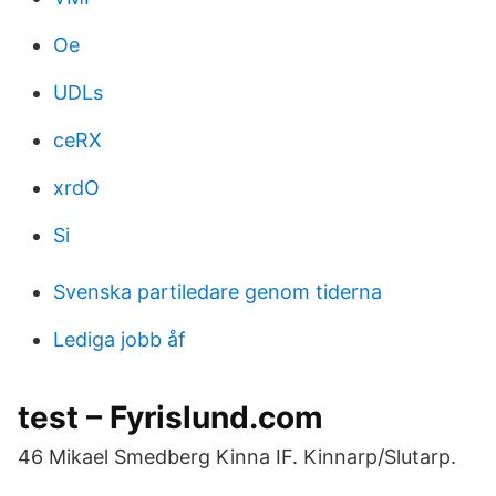
Oe
UDLs
ceRX
xrdO
Si
Svenska partiledare genom tiderna
Lediga jobb åf
test – Fyrislund.com
46 Mikael Smedberg Kinna IF. Kinnarp/Slutarp.