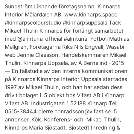
Sundström Liknande företagsnamn. Kinnarps
Interior Mälardalen AB. www.kinnarps.space
#kinnarpscolourstudio #kinnarpsuppsala Tack
Mikael Thulin Kinnarps för förlängt samarbetet
med @almtuna_official #almtuna Fotboll Mathias
Mellgren, Företagarna Riks Nils Engvall, Wasabi
web Jennie Claesson, Handelskammaren Mikael
Thulin, Kinnarps Uppsala. av A Bernelind · 2015
— En fallstudie av den interna kommunikationen
på Kinnarps Kinnarps Interior Uppsala startades
1997 av Mikael Thulin, och han har sedan dess
drivit bolaget i 5 objekt hos Vifast AB i Kinnarp.
Vifast AB. Industrigatan 1 52188 Kinnarp Tel:
0515-38444 pierre.conradsson@vifast.se. 5
annonser. Kök. Konferens- och Mikael Thulin,
Kinnarps Maria Sjöstadt, Sjöstedt Inredning &