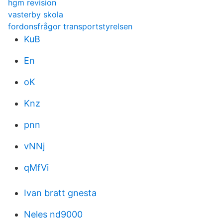
hgm revision
vasterby skola
fordonsfrågor transportstyrelsen
KuB
En
oK
Knz
pnn
vNNj
qMfVi
Ivan bratt gnesta
Neles nd9000