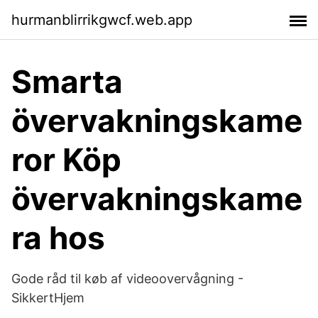
hurmanblirrikgwcf.web.app
Smarta
övervakningskame
ror Köp
övervakningskame
ra hos
Gode råd til køb af videoovervågning -
SikkertHjem