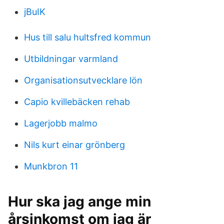
jBuIK
Hus till salu hultsfred kommun
Utbildningar varmland
Organisationsutvecklare lön
Capio kvillebäcken rehab
Lagerjobb malmo
Nils kurt einar grönberg
Munkbron 11
Hur ska jag ange min
årsinkomst om jag är