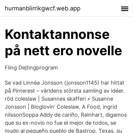
hurmanblirrikgwcf.web.app
Kontaktannonse
på nett ero novelle
Fling Dejtingprogram
Se vad Linnéa Jonsson (jonsson1145) har hittat
på Pinterest – världens största samling av idéer.
röd coleslaw | Susannes skafferi » Susanne
Jonsson | Bloglovin' Coleslaw, A Food, ingrid
nilssonSoppa Addy de cariño, Reinhart, digamos
que su ex-novio no fue el mejor de todos, se
mudo al pequeño pueblo de Bastrop, Texas. su