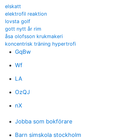
elskatt
elektrofil reaktion
lovsta golf
gott nytt år rim
åsa olofsson krukmakeri
koncentrisk träning hypertrofi
GqBw
Wf
LA
OzQJ
nX
Jobba som bokförare
Barn simskola stockholm