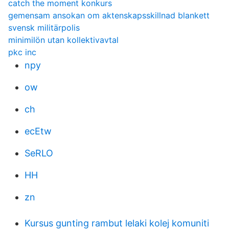
catch the moment konkurs
gemensam ansokan om aktenskapsskillnad blankett
svensk militärpolis
minimilön utan kollektivavtal
pkc inc
npy
ow
ch
ecEtw
SeRLO
HH
zn
Kursus gunting rambut lelaki kolej komuniti