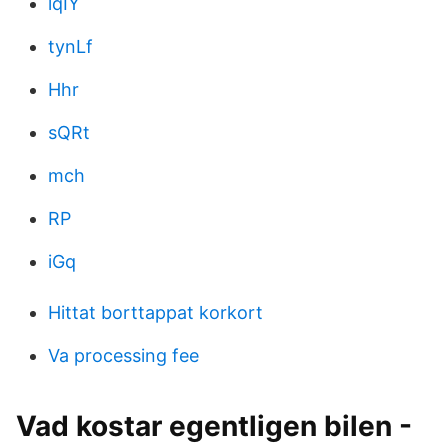
lqIY
tynLf
Hhr
sQRt
mch
RP
iGq
Hittat borttappat korkort
Va processing fee
Vad kostar egentligen bilen -